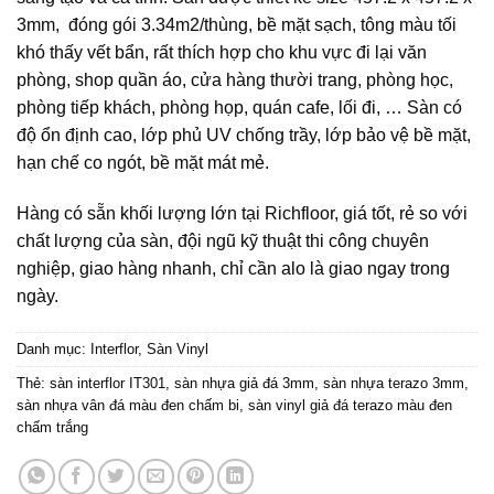
3mm, đóng gói 3.34m2/thùng, bề mặt sạch, tông màu tối
khó thấy vết bẩn, rất thích hợp cho khu vực đi lại văn
phòng, shop quần áo, cửa hàng thười trang, phòng học,
phòng tiếp khách, phòng họp, quán cafe, lối đi, … Sàn có
độ ổn định cao, lớp phủ UV chống trầy, lớp bảo vệ bề mặt,
hạn chế co ngót, bề mặt mát mẻ.
Hàng có sẵn khối lượng lớn tại Richfloor, giá tốt, rẻ so với
chất lượng của sàn, đội ngũ kỹ thuật thi công chuyên
nghiệp, giao hàng nhanh, chỉ cần alo là giao ngay trong
ngày.
Danh mục:
Interflor
,
Sàn Vinyl
Thẻ:
sàn interflor IT301
,
sàn nhựa giả đá 3mm
,
sàn nhựa terazo 3mm
,
sàn nhựa vân đá màu đen chấm bi
,
sàn vinyl giả đá terazo màu đen
chấm trắng