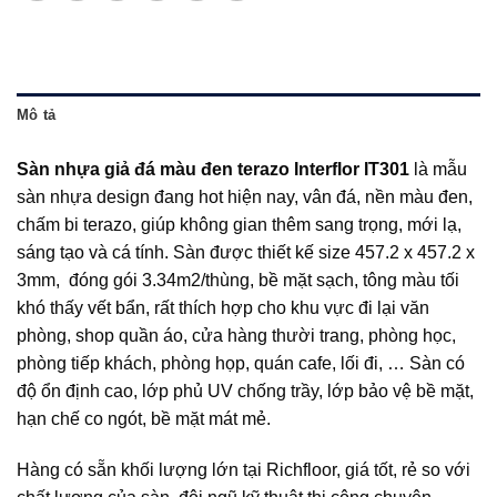
Mô tả
Sàn nhựa giả đá màu đen terazo Interflor IT301
là mẫu
sàn nhựa design đang hot hiện nay, vân đá, nền màu đen,
chấm bi terazo, giúp không gian thêm sang trọng, mới lạ,
sáng tạo và cá tính. Sàn được thiết kế size 457.2 x 457.2 x
3mm, đóng gói 3.34m2/thùng, bề mặt sạch, tông màu tối
khó thấy vết bẩn, rất thích hợp cho khu vực đi lại văn
phòng, shop quần áo, cửa hàng thười trang, phòng học,
phòng tiếp khách, phòng họp, quán cafe, lối đi, … Sàn có
độ ổn định cao, lớp phủ UV chống trầy, lớp bảo vệ bề mặt,
hạn chế co ngót, bề mặt mát mẻ.
Hàng có sẵn khối lượng lớn tại Richfloor, giá tốt, rẻ so với