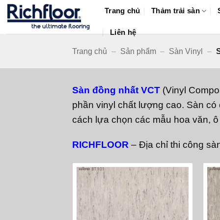
Bỏ
Trang chủ
Thảm trải sàn
qua
nội
Liên hệ
dung
Trang chủ
–
Sản phẩm
–
Sàn Vinyl
–
S
Sàn đồng nhất VCT
(Vinyl Compos
phần vinyl chất lượng cao. Sàn có
cách lựa chọn các mẫu hoa văn, ô 
RICHFLOOR
– Địa chỉ thi công sà