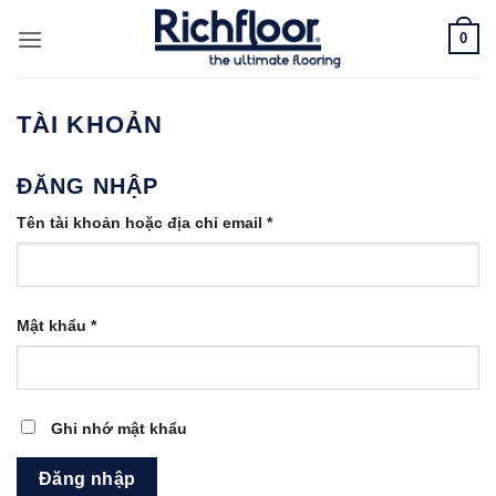
Bỏ
0
qua
nội
dung
TÀI KHOẢN
ĐĂNG NHẬP
Bắt
Tên tài khoản hoặc địa chỉ email
*
buộc
Bắt
Mật khẩu
*
buộc
Ghi nhớ mật khẩu
Đăng nhập