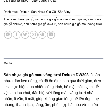
cần alo là giao ngay trong ngày.
Danh mục:
Deluxe
,
Sàn Nhựa Giả Gỗ
,
Sàn Vinyl
Thẻ:
sàn nhựa giả gỗ
,
sàn nhựa giả gỗ dán keo 3mm giá rẻ
,
sàn nhựa
giả gỗ deluxe
,
sàn nhựa giả gỗ dw303
,
sàn nhựa giả gỗ màu vàng tươi
Mô tả
Sàn nhựa giả gỗ màu vàng tươi Deluxe DW303
là sàn
nhựa dán keo riêng, có độ ổn định cao qua thời gian, được
test thực hiện qua nhiều công trình, bề mặt mát, sạch, dễ
vệ sinh lau chùi, đặc biệt với tông màu vàng tươi nhã
nhặn, ít vân, ít mắt, giúp không gian tổng thể lên đẹp nhẹ
nhàng, thanh lịch, sáng, ấm, phối hợp hài hòa với nhiều