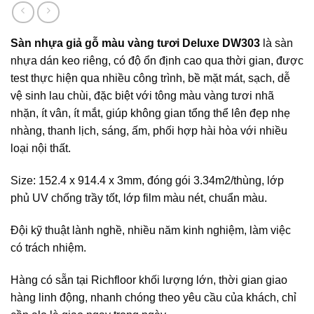
Sàn nhựa giả gỗ màu vàng tươi Deluxe DW303
là sàn
nhựa dán keo riêng, có độ ổn định cao qua thời gian, được
test thực hiện qua nhiều công trình, bề mặt mát, sạch, dễ
vệ sinh lau chùi, đặc biệt với tông màu vàng tươi nhã
nhặn, ít vân, ít mắt, giúp không gian tổng thể lên đẹp nhẹ
nhàng, thanh lịch, sáng, ấm, phối hợp hài hòa với nhiều
loại nội thất.
Size: 152.4 x 914.4 x 3mm, đóng gói 3.34m2/thùng, lớp
phủ UV chống trầy tốt, lớp film màu nét, chuẩn màu.
Đội kỹ thuật lành nghề, nhiều năm kinh nghiệm, làm việc
có trách nhiệm.
Hàng có sẵn tại Richfloor khối lượng lớn, thời gian giao
hàng linh động, nhanh chóng theo yêu cầu của khách, chỉ