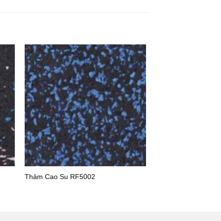
Thảm Cao Su RF5002
Thảm cao su chống 
Richfloor