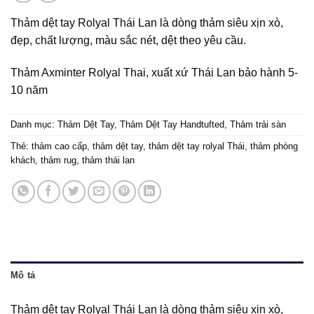
Thảm dệt tay Rolyal Thái Lan là dòng thảm siêu xịn xò,
đẹp, chất lượng, màu sắc nét, dệt theo yêu cầu.
Thảm Axminter Rolyal Thai, xuất xứ Thái Lan bảo hành 5-
10 năm
Danh mục:
Thảm Dệt Tay
,
Thảm Dệt Tay Handtufted
,
Thảm trải sàn
Thẻ:
thảm cao cấp
,
thảm dệt tay
,
thảm dệt tay rolyal Thái
,
thảm phòng
khách
,
thảm rug
,
thảm thái lan
Mô tả
Thảm dệt tay Rolyal Thái Lan là dòng thảm siêu xịn xò,