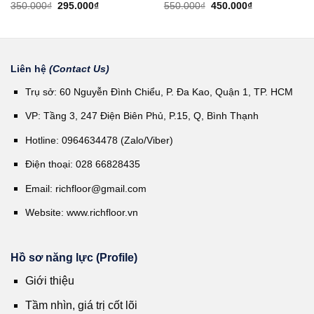
Giá
Giá
Giá
Giá
350.000
₫
295.000
₫
550.000
₫
450.000
₫
gốc
hiện
gốc
hiện
là:
tại
là:
tại
350.000₫.
là:
550.000₫.
là:
295.000₫.
450.000₫.
Liên hệ
(Contact Us)
Trụ sở: 60 Nguyễn Đình Chiểu, P. Đa Kao, Quận 1, TP. HCM
VP: Tầng 3, 247 Điện Biên Phủ, P.15, Q, Bình Thạnh
Hotline: 0964634478 (Zalo/Viber)
Điện thoại: 028 66828435
Email:
richfloor@gmail.com
Website:
www.richfloor.vn
Hồ sơ năng lực (Profile)
Giới thiệu
Tầm nhìn, giá trị cốt lõi