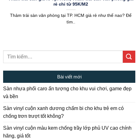
rẻ chỉ từ 95K/M2
Thảm trải sàn văn phòng tại TP. HCM giá rẻ như thế nao? Để
tìm..
Bài viết mới
Sàn nhựa phối caro ấn tượng cho khu vui chơi, game đẹp
và bền
Sàn vinyl cuộn xanh dương chấm bi cho khu trẻ em có
chống trơn trượt tốt không?
Sàn vinyl cuộn màu kem chống trầy lớp phủ UV cao chính
hãng, giá tốt