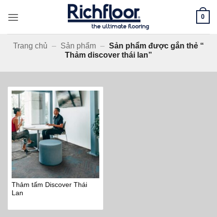
Bỏ
0
qua
nội
dung
Trang chủ
–
Sản phẩm
–
Sản phẩm được gắn thẻ “
Thảm discover thái lan”
Thảm tấm Discover Thái
Lan