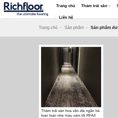
Bỏ
Trang chủ
Thảm trải sàn
qua
nội
Liên hệ
dung
Trang chủ
–
Sản phẩm
–
Sản phẩm đượ
Thảm trải sàn hoa văn dải ngân hà
loan loan nhẹ màu xám tối RFA3