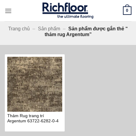
Bỏ
0
qua
nội
dung
Trang chủ
–
Sản phẩm
–
Sản phẩm được gắn thẻ “
thảm rug Argentum”
Thảm Rug trang trí
Argentum 63722-6282-0-4