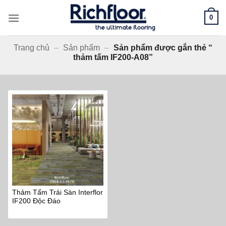
Bỏ
0
qua
nội
dung
Trang chủ
–
Sản phẩm
–
Sản phẩm được gắn thẻ “
thảm tấm IF200-A08”
Thảm Tấm Trải Sàn Interflor
IF200 Độc Đáo