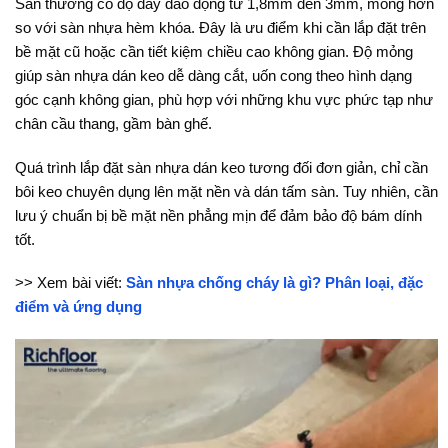
Sàn thường có độ dày dao động từ 1,8mm đến 3mm, mỏng hơn
so với sàn nhựa hèm khóa. Đây là ưu điểm khi cần lắp đặt trên
bề mặt cũ hoặc cần tiết kiệm chiều cao không gian. Độ mỏng
giúp sàn nhựa dán keo dễ dàng cắt, uốn cong theo hình dạng
góc cạnh không gian, phù hợp với những khu vực phức tạp như
chân cầu thang, gầm bàn ghế.
Quá trình lắp đặt sàn nhựa dán keo tương đối đơn giản, chỉ cần
bôi keo chuyên dụng lên mặt nền và dán tấm sàn. Tuy nhiên, cần
lưu ý chuẩn bị bề mặt nền phẳng mịn để đảm bảo độ bám dính
tốt.
>> Xem bài viết:
Sàn nhựa chống cháy là gì? Phân loại, đặc
điểm và ứng dụng