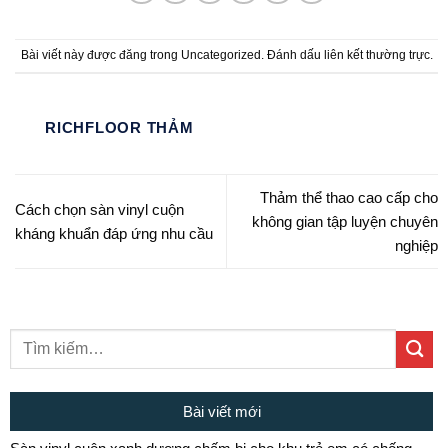
Bài viết này được đăng trong
Uncategorized
. Đánh dấu
liên kết thường trực
.
RICHFLOOR THẢM
Thảm thể thao cao cấp cho
Cách chọn sàn vinyl cuộn
không gian tập luyện chuyên
kháng khuẩn đáp ứng nhu cầu
nghiệp
Bài viết mới