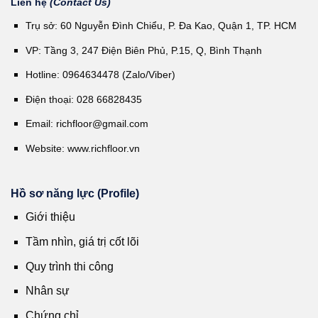
Liên hệ
(Contact Us)
Trụ sở: 60 Nguyễn Đình Chiểu, P. Đa Kao, Quận 1, TP. HCM
VP: Tầng 3, 247 Điện Biên Phủ, P.15, Q, Bình Thạnh
Hotline: 0964634478 (Zalo/Viber)
Điện thoại: 028 66828435
Email:
richfloor@gmail.com
Website:
www.richfloor.vn
Hồ sơ năng lực (Profile)
Giới thiệu
Tầm nhìn, giá trị cốt lõi
Quy trình thi công
Nhân sự
Chứng chỉ