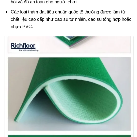
hồi và độ an toàn cho người chơi.
Các loại thảm đạt tiêu chuẩn quốc tế thường được làm từ
chất liệu cao cấp như cao su tự nhiên, cao su tổng hợp hoặc
nhựa PVC.