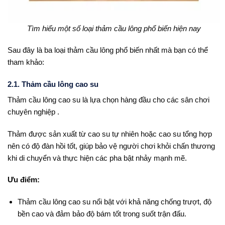
Tìm hiểu một số loại thảm cầu lông phổ biến hiện nay
Sau đây là ba loại thảm cầu lông phổ biến nhất mà bạn có thể
tham khảo:
2.1. Thảm cầu lông cao su
Thảm cầu lông cao su là lựa chọn hàng đầu cho các sân chơi
chuyên nghiệp .
Thảm được sản xuất từ cao su tự nhiên hoặc cao su tổng hợp
nên có độ đàn hồi tốt, giúp bảo vệ người chơi khỏi chấn thương
khi di chuyển và thực hiện các pha bật nhảy mạnh mẽ.
Ưu điểm:
Thảm cầu lông cao su nổi bật với khả năng chống trượt, độ
bền cao và đảm bảo độ bám tốt trong suốt trận đấu.