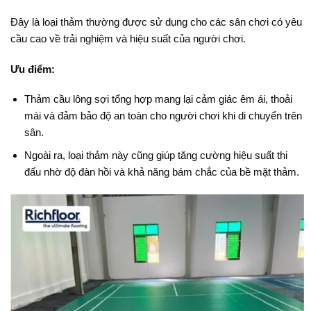
Đây là loại thảm thường được sử dụng cho các sân chơi có yêu
cầu cao về trải nghiệm và hiệu suất của người chơi.
Ưu điểm:
Thảm cầu lông sợi tổng hợp mang lại cảm giác êm ái, thoải
mái và đảm bảo độ an toàn cho người chơi khi di chuyển trên
sân.
Ngoài ra, loại thảm này cũng giúp tăng cường hiệu suất thi
đấu nhờ độ đàn hồi và khả năng bám chắc của bề mặt thảm.