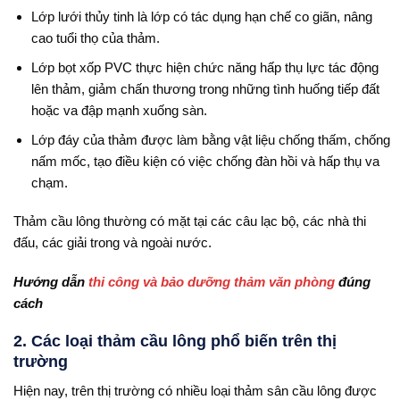
Lớp lưới thủy tinh là lớp có tác dụng hạn chế co giãn, nâng
cao tuổi thọ của thảm.
Lớp bọt xốp PVC thực hiện chức năng hấp thụ lực tác động
lên thảm, giảm chấn thương trong những tình huống tiếp đất
hoặc va đập mạnh xuống sàn.
Lớp đáy của thảm được làm bằng vật liệu chống thấm, chống
nấm mốc, tạo điều kiện có việc chống đàn hồi và hấp thụ va
chạm.
Thảm cầu lông thường có mặt tại các câu lạc bộ, các nhà thi
đấu, các giải trong và ngoài nước.
Hướng dẫn
thi công và bảo dưỡng thảm văn phòng
đúng
cách
2. Các loại thảm cầu lông phổ biến trên thị
trường
Hiện nay, trên thị trường có nhiều loại thảm sân cầu lông được