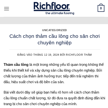
Bỏ
0
qua
nội
dung
UNCATEGORIZED
Cách chọn thảm cầu lông cho sân chơi
chuyên nghiệp
ĐĂNG VÀO
THÁNG 12 19, 2024
BỞI
RICHFLOOR THẢM
Thảm cầu lông
là một trong những yếu tố quan trọng không thể
thiếu khi thiết kế và xây dựng sân cầu lông chuyên nghiệp. Bởi
chất lượng của thảm ảnh hưởng trực tiếp đến trải nghiệm thi
đấu, hiệu suất chơi và độ bền của sân.
Bài viết dưới đây sẽ giúp bạn hiểu rõ hơn về cách chọn thảm
cầu lông chuẩn chất lượng, từ đó đưa ra quyết định đúng đắn khi
trang bị cho sân chơi chuyên nghiệp của mình.