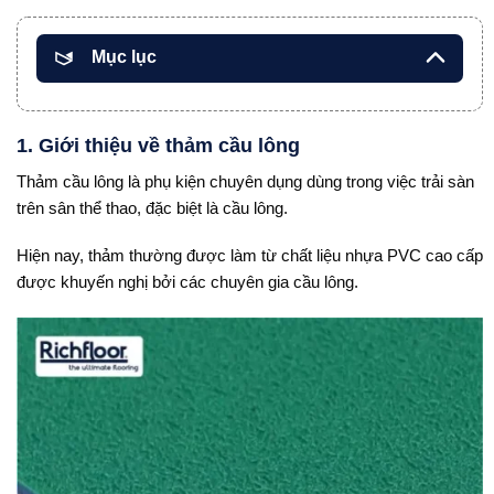
Mục lục
1. Giới thiệu về thảm cầu lông
Thảm cầu lông là phụ kiện chuyên dụng dùng trong việc trải sàn
trên sân thể thao, đặc biệt là cầu lông.
Hiện nay, thảm thường được làm từ chất liệu nhựa PVC cao cấp
được khuyến nghị bởi các chuyên gia cầu lông.