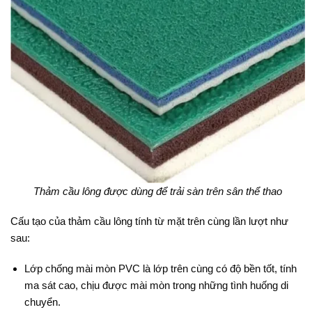
Thảm cầu lông được dùng để trải sàn trên sân thể thao
Cấu tạo của thảm cầu lông tính từ mặt trên cùng lần lượt như
sau:
Lớp chống mài mòn PVC là lớp trên cùng có độ bền tốt, tính
ma sát cao, chịu được mài mòn trong những tình huống di
chuyển.