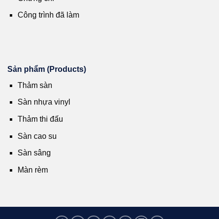
Công trình đã làm
Sản phẩm (Products)
Thảm sàn
Sàn nhựa vinyl
Thảm thi đấu
Sàn cao su
Sàn sâng
Màn rèm