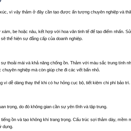
ờ
ếp xúc, vì vậy thảm ở đây cần tạo được ấn tượng chuyên nghiệp và th
xám, be hoặc nâu, kết hợp với hoa văn tinh tế để tạo điểm nhấn. S
 sẽ thể hiện sự đẳng cấp của doanh nghiệp.
là sự thoải mái và khả năng chống ồn. Thảm với màu sắc trung tính n
 chuyên nghiệp mà còn giúp che đi các vết bẩn nhỏ.
vì dễ dàng thay thế khi có hư hỏng cục bộ, tiết kiệm chi phí bảo trì.
uan trọng, do đó không gian cần sự yên tĩnh và tập trung.
 tiếng ồn và tạo không khí trang trọng. Cấu trúc sợi thảm dày, mềm 
ử dụng.