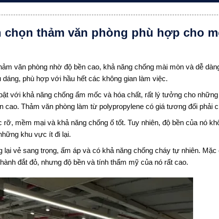
ch chọn thảm văn phòng phù hợp cho m
o thảm văn phòng nhờ độ bền cao, khả năng chống mài mòn và dễ dàn
 dáng, phù hợp với hầu hết các không gian làm việc.
 bật với khả năng chống ẩm mốc và hóa chất, rất lý tưởng cho những
n cao. Thảm văn phòng làm từ polypropylene có giá tương đối phải 
rỡ, mềm mại và khả năng chống ố tốt. Tuy nhiên, độ bền của nó kh
ững khu vực ít đi lại.
g lại vẻ sang trọng, ấm áp và có khả năng chống cháy tự nhiên. Mặc
thành đắt đỏ, nhưng độ bền và tính thẩm mỹ của nó rất cao.