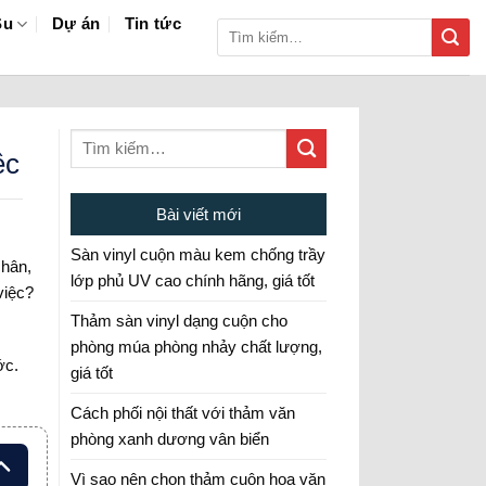
Su
Dự án
Tin tức
Tìm
kiếm:
ệc
Bài viết mới
Sàn vinyl cuộn màu kem chống trầy
chân,
lớp phủ UV cao chính hãng, giá tốt
việc?
Thảm sàn vinyl dạng cuộn cho
phòng múa phòng nhảy chất lượng,
ớc.
giá tốt
Cách phối nội thất với thảm văn
phòng xanh dương vân biển
Vì sao nên chọn thảm cuộn hoa văn