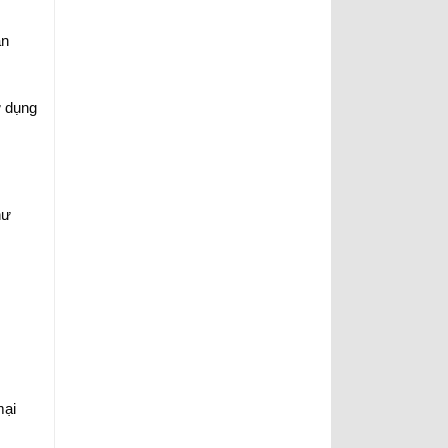
ân
ử dụng
hư
mại