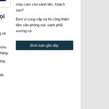
màu cam cho sảnh tiệc, khách
sạn?
ọi
Đơn vị cung cấp và thi công thảm
tấm văn phòng sọc xanh phối
xương cá
g vệ
Bình luận gần đây
 khu
chăng.
ông
 dù