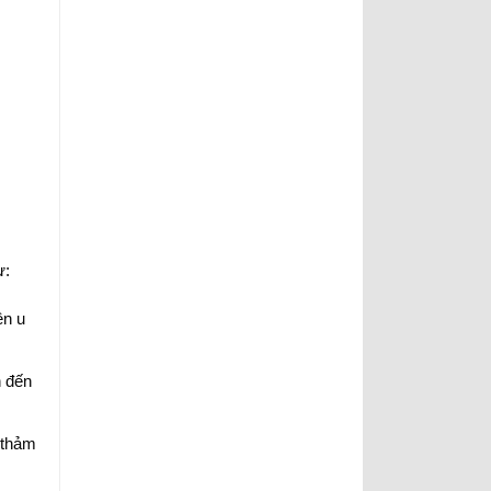
ư:
ên u
n đến
 thảm