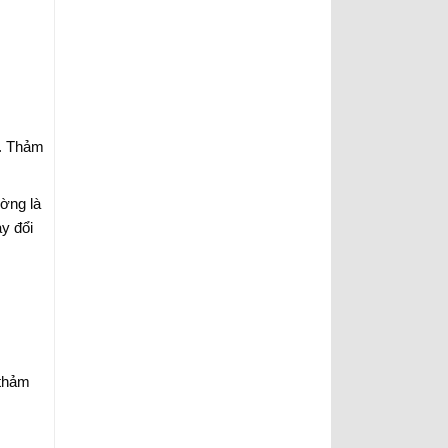
t. Thảm
ường là
y đổi
 thảm