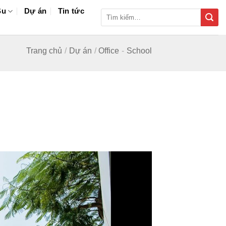
Su
Dự án
Tin tức
Tìm
kiếm:
Trang chủ
/
Dự án
/
Office
-
School