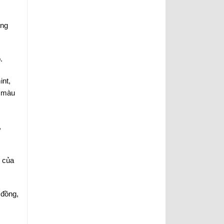
ông
.
int,
g màu
,
g của
 đồng,