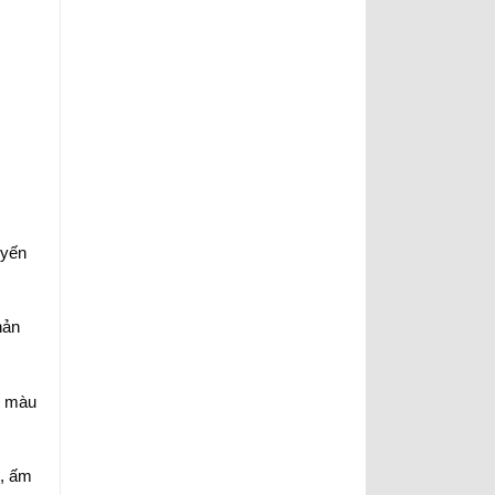
uyến
hản
m màu
g, ấm