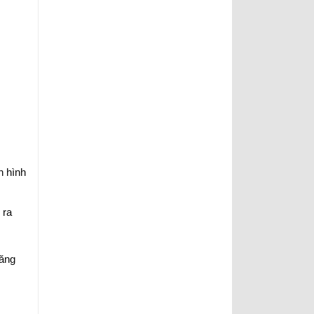
n hình
 ra
tăng