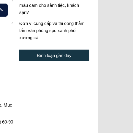
màu cam cho sảnh tiệc, khách
sạn?
Đơn vị cung cấp và thi công thảm
tấm văn phòng sọc xanh phối
xương cá
Bình luận gần đây
p. Mục
t 60-90