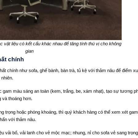
 vật liệu có kết cấu khác nhau để tăng tính thú vị cho không
gian
thất chính
thất chính như sofa, ghế bành, bàn trà, tủ kệ với thảm nâu để điểm x
 nhiên.
ác gam màu sáng an toàn (kem, trắng, be, xám nhạt), tạo sự tương p
g và thoáng hơn.
ng trọng hoặc phóng khoáng, thì quý khách hàng có thể xem xét ga
nhấn với thảm nâu.
ệu vải bố, vải lanh cho vẻ mộc mạc; nhung, nỉ cho sofa vẻ sang trọn