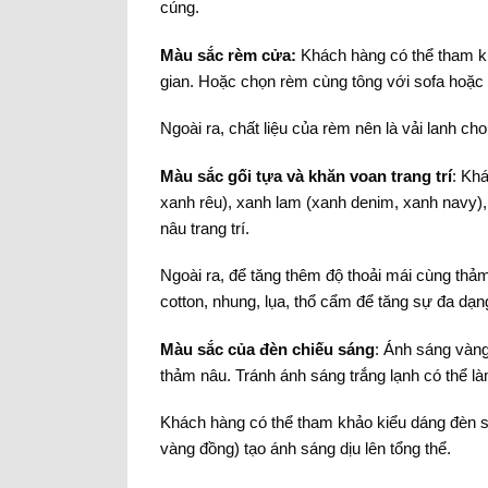
cúng.
Màu sắc rèm cửa:
Khách hàng có thể tham kh
gian. Hoặc chọn rèm cùng tông với sofa hoặc gố
Ngoài ra, chất liệu của rèm nên là vải lanh ch
Màu sắc gối tựa và khăn voan trang trí
: Kh
xanh rêu), xanh lam (xanh denim, xanh navy),
nâu trang trí.
Ngoài ra, để tăng thêm độ thoải mái cùng thảm
cotton, nhung, lụa, thổ cẩm để tăng sự đa dạn
Màu sắc của đèn chiếu sáng
: Ánh sáng vàng
thảm nâu. Tránh ánh sáng trắng lạnh có thể là
Khách hàng có thể tham khảo kiểu dáng đèn sàn
vàng đồng) tạo ánh sáng dịu lên tổng thể.