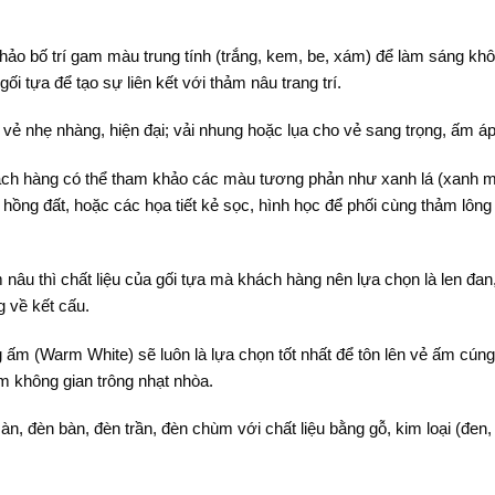
ảo bố trí gam màu trung tính (trắng, kem, be, xám) để làm sáng kh
i tựa để tạo sự liên kết với thảm nâu trang trí.
o vẻ nhẹ nhàng, hiện đại; vải nhung hoặc lụa cho vẻ sang trọng, ấm áp
ách hàng có thể tham khảo các màu tương phản như xanh lá (xanh m
 hồng đất, hoặc các họa tiết kẻ sọc, hình học để phối cùng thảm lôn
 nâu thì chất liệu của gối tựa mà khách hàng nên lựa chọn là len đan
g về kết cấu.
 ấm (Warm White) sẽ luôn là lựa chọn tốt nhất để tôn lên vẻ ấm cún
m không gian trông nhạt nhòa.
, đèn bàn, đèn trần, đèn chùm với chất liệu bằng gỗ, kim loại (đen,