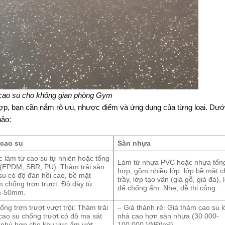
cao su cho không gian phòng Gym
 hợp, bạn cần nắm rõ ưu, nhược điểm và ứng dụng của từng loại. Dướ
hảo:
 cao su
Sàn nhựa
 làm từ cao su tự nhiên hoặc tổng
Làm từ nhựa PVC hoặc nhựa tổn
(EPDM, SBR, PU). Thảm trải sàn
hợp, gồm nhiều lớp: lớp bề mặt 
su có độ đàn hồi cao, bề mặt
trầy, lớp tạo vân (giả gỗ, giả đá), 
 chống trơn trượt. Độ dày từ
đế chống ẩm. Nhẹ, dễ thi công.
-50mm.
ống trơn trượt vượt trội: Thảm trải
– Giá thành rẻ: Giá thảm cao su l
cao su chống trượt có độ ma sát
nhà cao hơn sàn nhựa (30.000-
 phù hợp cho khu vực ẩm ướt.
100.000 VNĐ/m²).