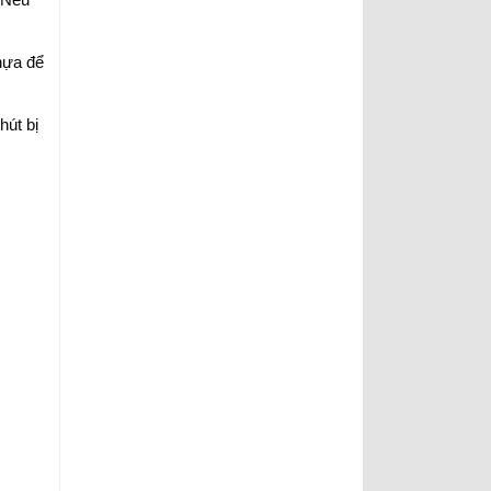
hựa để
hút bị