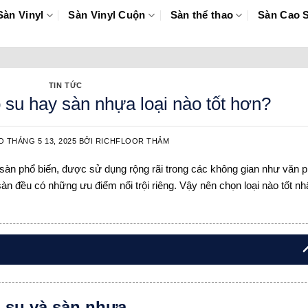
Sàn Vinyl
Sàn Vinyl Cuộn
Sàn thể thao
Sàn Cao 
TIN TỨC
su hay sàn nhựa loại nào tốt hơn?
ÀO
THÁNG 5 13, 2025
BỞI
RICHFLOOR THẢM
ót sàn phổ biến, được sử dụng rộng rãi trong các không gian như văn 
n đều có những ưu điểm nổi trội riêng. Vậy nên chọn loại nào tốt nh
o su và sàn nhựa