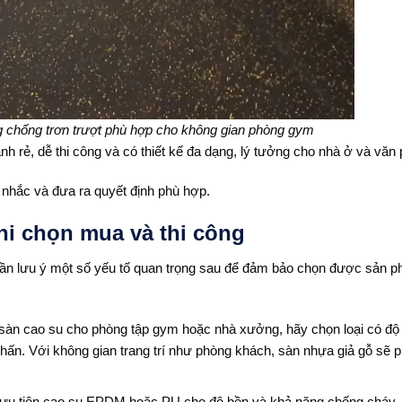
g chống trơn trượt phù hợp cho không gian phòng gym
nh rẻ, dễ thi công và có thiết kế đa dạng, lý tưởng cho nhà ở và văn
nhắc và đưa ra quyết định phù hợp.
khi chọn mua và thi công
cần lưu ý một số yếu tố quan trọng sau để đảm bảo chọn được sản 
sàn cao su cho phòng tập gym hoặc nhà xưởng, hãy chọn loại có độ
ấn. Với không gian trang trí như phòng khách, sàn nhựa giả gỗ sẽ 
, ưu tiên cao su EPDM hoặc PU cho độ bền và khả năng chống cháy.