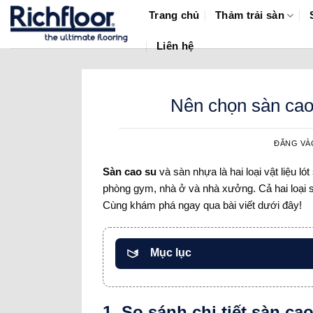
Bỏ
Trang chủ
Thảm trải sàn
qua
nội
Liên hệ
dung
Nên chọn sàn cao 
ĐĂNG V
Sàn cao su
và sàn nhựa là hai loại vật liệu l
phòng gym, nhà ở và nhà xưởng. Cả hai loại sà
Cùng khám phá ngay qua bài viết dưới đây!
Mục lục
1. So sánh chi tiết sàn ca