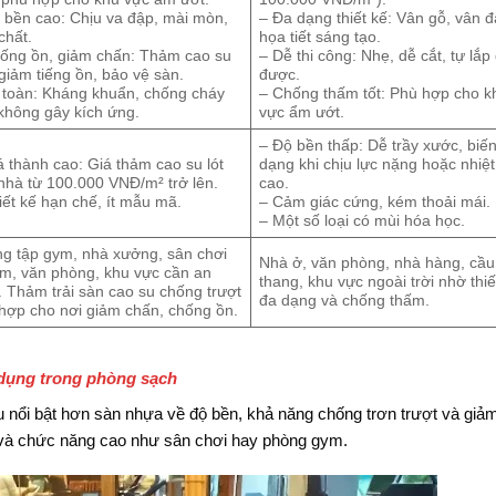
 bền cao: Chịu va đập, mài mòn,
– Đa dạng thiết kế: Vân gỗ, vân đ
chất.
họa tiết sáng tạo.
ống ồn, giảm chấn: Thảm cao su
– Dễ thi công: Nhẹ, dễ cắt, tự lắp
giảm tiếng ồn, bảo vệ sàn.
được.
 toàn: Kháng khuẩn, chống cháy
– Chống thấm tốt: Phù hợp cho k
 không gây kích ứng.
vực ẩm ướt.
– Độ bền thấp: Dễ trầy xước, biế
á thành cao: Giá thảm cao su lót
dạng khi chịu lực nặng hoặc nhiệt
nhà từ 100.000 VNĐ/m² trở lên.
cao.
iết kế hạn chế, ít mẫu mã.
– Cảm giác cứng, kém thoải mái.
– Một số loại có mùi hóa học.
g tập gym, nhà xưởng, sân chơi
Nhà ở, văn phòng, nhà hàng, cầu
em, văn phòng, khu vực cần an
thang, khu vực ngoài trời nhờ thiế
. Thảm trải sàn cao su chống trượt
đa dạng và chống thấm.
hợp cho nơi giảm chấn, chống ồn.
dụng trong phòng sạch
u nổi bật hơn sàn nhựa về độ bền, khả năng chống trơn trượt và giả
 và chức năng cao như sân chơi hay phòng gym.