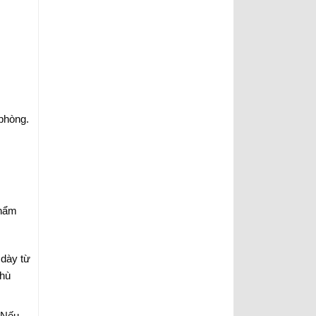
 phòng.
phẩm
 dày từ
phù
 Nếu