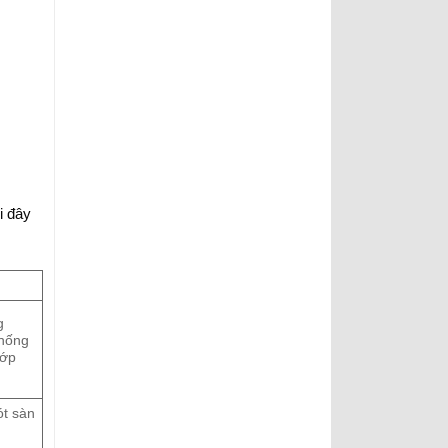
i đây
g
chống
lớp
ót sàn