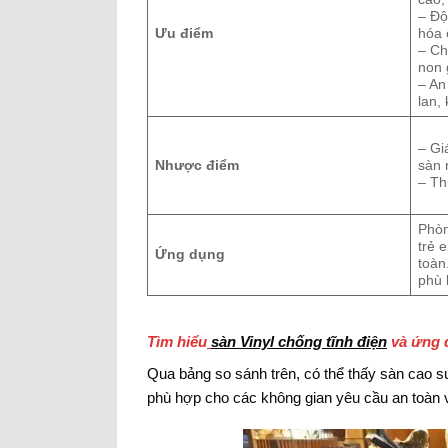
– Độ
Ưu điểm
hóa 
– Ch
non 
– An
lan,
– Gi
Nhược điểm
sàn 
– Th
Phòn
trẻ 
Ứng dụng
toàn
phù 
Tìm hiểu
sàn Vinyl chống tĩnh điện
và ứng 
Qua bảng so sánh trên, có thể thấy sàn cao s
phù hợp cho các không gian yêu cầu an toàn