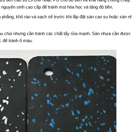
nguyên sinh cao cấp để tránh mùi hóa học và tăng độ bền.
 phẳng, khô ráo và sạch sẽ trước khi lắp đặt sàn cao su hoặc sàn n
au chùi nhưng cần tránh các chất tẩy rửa mạnh. Sàn nhựa cần được 
c để tránh ố màu.