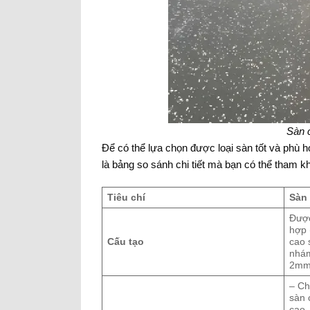
Sàn 
Để có thể lựa chọn được loại sàn tốt và phù
là bảng so sánh chi tiết mà bạn có thể tham k
Tiêu chí
Sàn
Được
hợp 
Cấu tạo
cao 
nhám
2mm
– Ch
sàn 
cao,