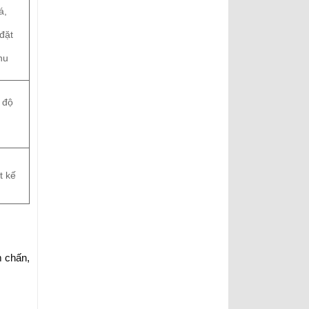
á,
 đặt
hu
n
 độ
t kế
m chấn,