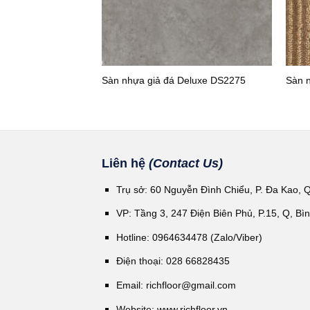
Sàn nhựa giả đá Deluxe DS2275
Sàn 
Liên hệ
(Contact Us)
Trụ sở: 60 Nguyễn Đình Chiểu, P. Đa Kao, 
VP: Tầng 3, 247 Điện Biên Phủ, P.15, Q, Bì
Hotline: 0964634478 (Zalo/Viber)
Điện thoại: 028 66828435
Email:
richfloor@gmail.com
Website:
www.richfloor.vn