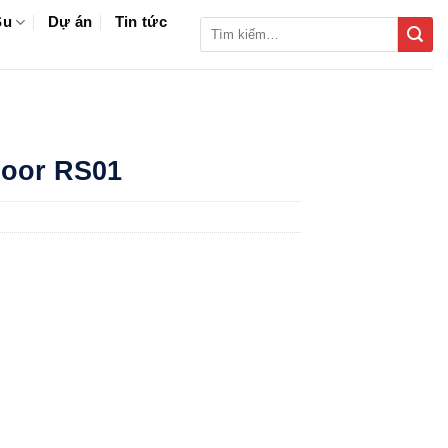
Su
Dự án
Tin tức
Tìm
kiếm:
loor RS01