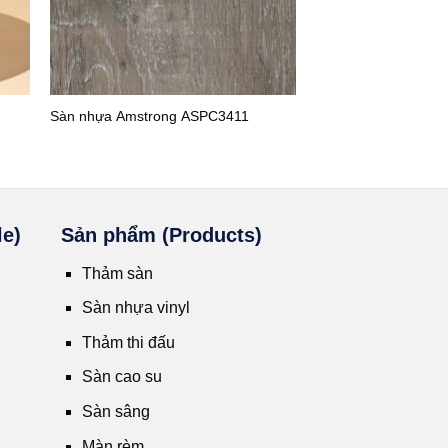
Sàn nhựa Amstrong ASPC3411
Sàn vinyl LG Hausy
le)
Sản phẩm (Products)
Thảm sàn
Sàn nhựa vinyl
Thảm thi đấu
Sàn cao su
Sàn sâng
Màn rèm