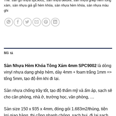
Thẻ:
sàn gỗ nhựa spc9002
,
sàn nhựa deluxe
,
sàn nhựa ghép hèm tông
xám
,
sàn nhựa giả gỗ hèm khóa
,
sàn nhựa hèm khóa
,
sàn nhựa màu
ghi
Mô tả
Sàn Nhựa Hèm Khóa Tông Xám 4mm SPC9002
là dòng
vinyl nhựa dạng ghép hèm, dày 4mm + foam trắng 1mm =>
tổng 5mm, tạo độ êm khi đi lại.
Sàn nhựa chống trầy tốt, tạo độ thẩm mỹ và ấm áp, sạch sẽ
cho căn phòng, nhà ở, trường học, văn phòng, …
Sàn size 150 x 935 x 4mm, đóng gói 1.683m2/thùng, tiện
lợi giao hàng, thi công nhanh chóng, sạch bụi, đi lại sạch