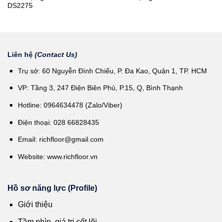
DS2275
Liên hệ
(Contact Us)
Trụ sở: 60 Nguyễn Đình Chiểu, P. Đa Kao, Quận 1, TP. HCM
VP: Tầng 3, 247 Điện Biên Phủ, P.15, Q, Bình Thạnh
Hotline: 0964634478 (Zalo/Viber)
Điện thoại: 028 66828435
Email:
richfloor@gmail.com
Website:
www.richfloor.vn
Hồ sơ năng lực (Profile)
Giới thiệu
Tầm nhìn, giá trị cốt lõi