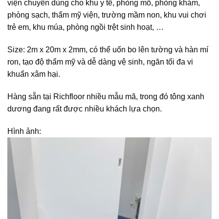
viện chuyên dùng cho khu y tế, phòng mổ, phòng khám,
phòng sạch, thẩm mỹ viện, trường mầm non, khu vui chơi
trẻ em, khu múa, phòng ngồi trệt sinh hoạt, …
Size: 2m x 20m x 2mm, có thể uốn bo lên tường và hàn mí
ron, tạo độ thẩm mỹ và dễ dàng vệ sinh, ngăn tối đa vi
khuẩn xâm hại.
Hàng sẵn tại Richfloor nhiều mẫu mã, trong đó tông xanh
dương đang rất được nhiều khách lựa chọn.
Hình ảnh: