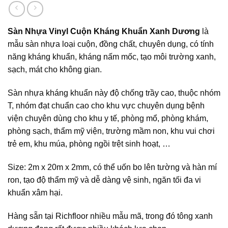
Sàn Nhựa Vinyl Cuộn Kháng Khuẩn Xanh Dương
là
mẫu sàn nhựa loại cuộn, đồng chất, chuyên dụng, có tính
năng kháng khuẩn, kháng nấm mốc, tạo môi trường xanh,
sạch, mát cho không gian.
Sàn nhựa kháng khuẩn này độ chống trầy cao, thuộc nhóm
T, nhóm đạt chuẩn cao cho khu vực chuyên dụng bệnh
viện chuyên dùng cho khu y tế, phòng mổ, phòng khám,
phòng sạch, thẩm mỹ viện, trường mầm non, khu vui chơi
trẻ em, khu múa, phòng ngồi trệt sinh hoạt, …
Size: 2m x 20m x 2mm, có thể uốn bo lên tường và hàn mí
ron, tạo độ thẩm mỹ và dễ dàng vệ sinh, ngăn tối đa vi
khuẩn xâm hại.
Hàng sẵn tại Richfloor nhiều mẫu mã, trong đó tông xanh