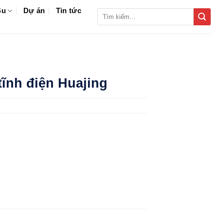
Su
Dự án
Tin tức
Tìm
kiếm:
tĩnh điện Huajing