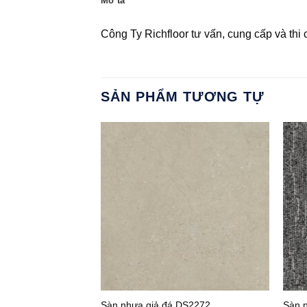
Mô tả
Công Ty Richfloor tư vấn, cung cấp và thi 
SẢN PHẨM TƯƠNG TỰ
Sàn nhựa giả đá DS2272
Sàn 