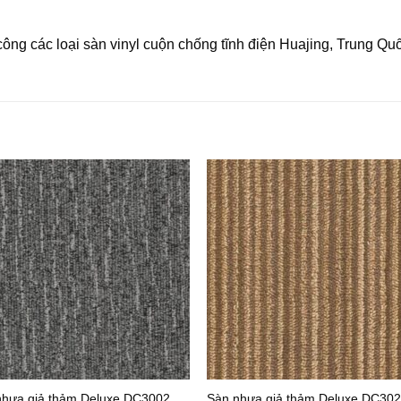
công các loại sàn vinyl cuộn chống tĩnh điện Huajing, Trung Qu
nhựa giả thảm Deluxe DC3002
Sàn nhựa giả thảm Deluxe DC30