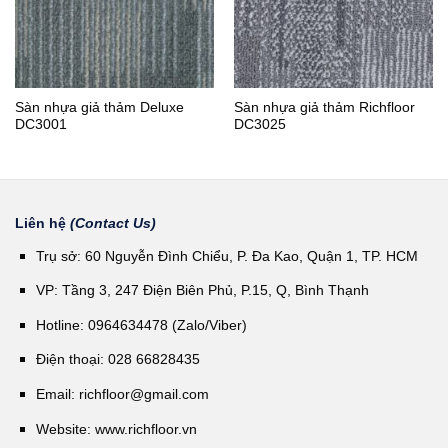
Sàn nhựa giả thảm Deluxe
Sàn nhựa giả thảm Richfloor
DC3001
DC3025
Liên hệ
(Contact Us)
Trụ sở: 60 Nguyễn Đình Chiểu, P. Đa Kao, Quận 1, TP. HCM
VP: Tầng 3, 247 Điện Biên Phủ, P.15, Q, Bình Thạnh
Hotline: 0964634478 (Zalo/Viber)
Điện thoại: 028 66828435
Email:
richfloor@gmail.com
Website:
www.richfloor.vn