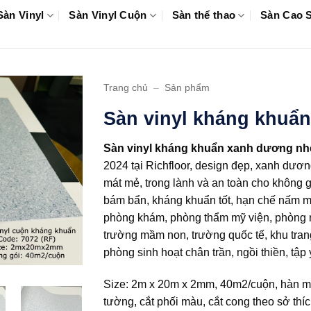
Sàn Vinyl
Sàn Vinyl Cuộn
Sàn thể thao
Sàn Cao 
Trang chủ
–
Sản phẩm
Sàn vinyl kháng khuẩ
Sàn vinyl kháng khuẩn xanh dương nh
2024 tại Richfloor, design đẹp, xanh dươ
mát mẻ, trong lành và an toàn cho không 
bám bẩn, kháng khuẩn tốt, hạn chế nấm mốc
phòng khám, phòng thẩm mỹ viện, phòng n
trường mầm non, trường quốc tế, khu trang 
phòng sinh hoạt chân trần, ngồi thiền, t
Size: 2m x 20m x 2mm, 40m2/cuộn, hàn mí 
tường, cắt phối màu, cắt cong theo sở thí