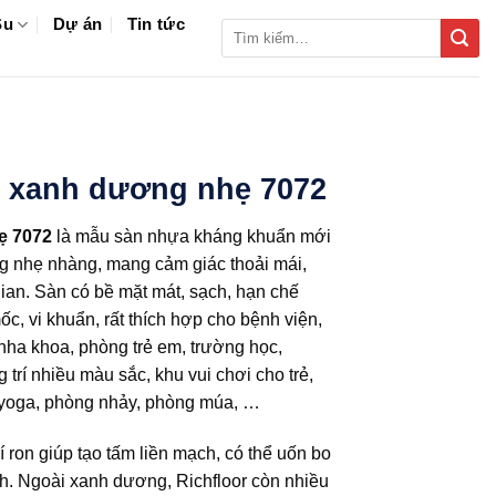
Su
Dự án
Tin tức
Tìm
kiếm:
n xanh dương nhẹ 7072
ẹ 7072
là mẫu sàn nhựa kháng khuẩn mới
ng nhẹ nhàng, mang cảm giác thoải mái,
gian. Sàn có bề mặt mát, sạch, hạn chế
, vi khuẩn, rất thích hợp cho bệnh viện,
ha khoa, phòng trẻ em, trường học,
trí nhiều màu sắc, khu vui chơi cho trẻ,
ập yoga, phòng nhảy, phòng múa, …
ron giúp tạo tấm liền mạch, có thể uốn bo
ch. Ngoài xanh dương, Richfloor còn nhiều