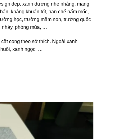
design đẹp, xanh dương nhẹ nhàng, mang
 bẩn, kháng khuẩn tốt, hạn chế nấm mốc,
 trường học, trường mầm non, trường quốc
òng nhảy, phòng múa, …
 cắt cong theo sở thích. Ngoài xanh
chuối, xanh ngọc, …