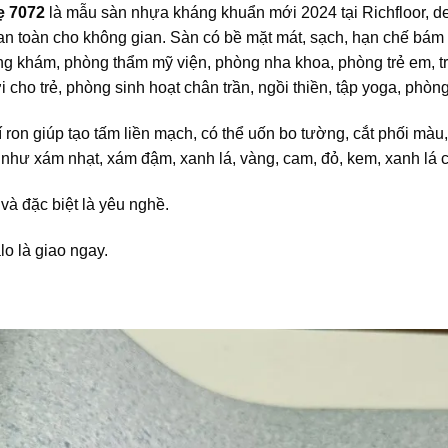
ẹ 7072
là mẫu sàn nhựa kháng khuẩn mới 2024 tại Richfloor, 
 an toàn cho không gian. Sàn có bề mặt mát, sạch, hạn chế bám
hòng khám, phòng thẩm mỹ viện, phòng nha khoa, phòng trẻ em,
hơi cho trẻ, phòng sinh hoạt chân trần, ngồi thiền, tập yoga, ph
on giúp tạo tấm liền mạch, có thể uốn bo tường, cắt phối màu,
như xám nhạt, xám đậm, xanh lá, vàng, cam, đỏ, kem, xanh lá 
và đặc biệt là yêu nghề.
lo là giao ngay.