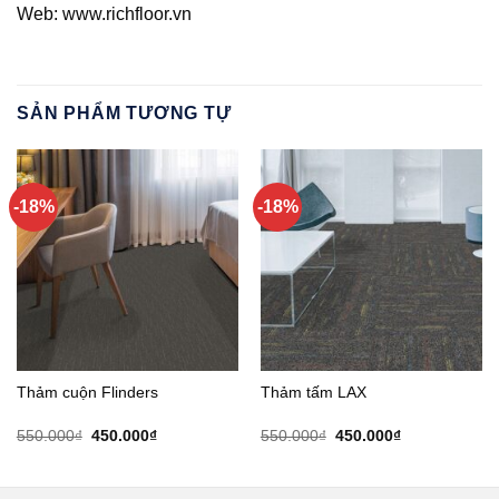
Web: www.richfloor.vn
SẢN PHẨM TƯƠNG TỰ
-18%
-18%
Thảm cuộn Flinders
Thảm tấm LAX
Giá
Giá
Giá
Giá
550.000
₫
450.000
₫
550.000
₫
450.000
₫
gốc
hiện
gốc
hiện
là:
tại
là:
tại
550.000₫.
là:
550.000₫.
là:
450.000₫.
450.000₫.