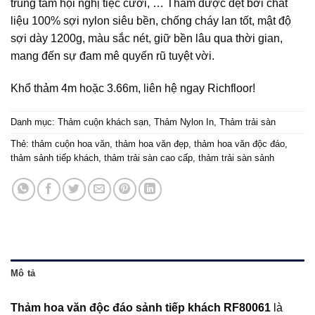
trung tâm hội nghị tiệc cưới, … Thảm được dệt bởi chất
liệu 100% sợi nylon siêu bền, chống cháy lan tốt, mật độ
sợi dày 1200g, màu sắc nét, giữ bền lâu qua thời gian,
mang đến sự đam mê quyến rũ tuyệt vời.
Khổ thảm 4m hoặc 3.66m, liên hệ ngay Richfloor!
Danh mục:
Thảm cuộn khách sạn
,
Thảm Nylon In
,
Thảm trải sàn
Thẻ:
thảm cuộn hoa văn
,
thảm hoa văn đẹp
,
thảm hoa văn độc đáo
,
thảm sảnh tiếp khách
,
thảm trải sàn cao cấp
,
thảm trải sàn sảnh
Mô tả
Thảm hoa văn độc đáo sảnh tiếp khách RF80061
là