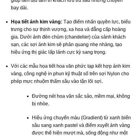
giúp làm dịu tâm trí khách lưu trú sau những chuyến
bay dài.
Họa tiết ánh kim vàng:
Tạo điểm nhấn quyền lực, biểu
trưng cho sự thịnh vượng, xa hoa và đẳng cấp hoàng
gia. Dưới ánh đèn chùm (chandelier) của sảnh khách
sạn, các sợi ánh kim sẽ phản quang nhẹ nhàng, tạo
hiệu ứng thị giác lấp lánh cực kỳ sang trọng.
Với các mẫu họa tiết hoa văn phức tạp kết hợp ánh kim
vàng, công nghệ in phun kỹ thuật số trên sợi Nylon cho
phép mực nhuộm thấm sâu vào tận lõi sợi.
Đường nét hoa văn sắc sảo, mềm mại, không
bị nhòe.
Hiệu ứng chuyển màu (Gradient) từ xanh biển
sâu sang xanh pastel và điểm xuyết ánh vàng
được thể hiện mượt mà, sống động như một