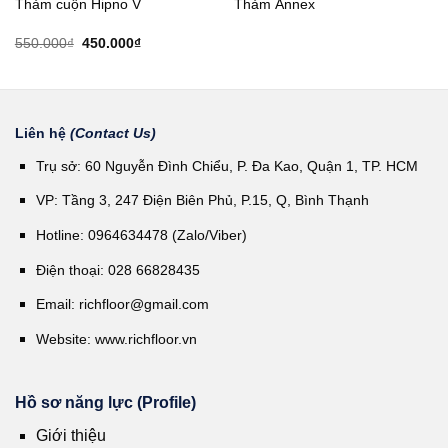
Thảm cuộn Hipno V
Thảm Annex
Giá
Giá
550.000
₫
450.000
₫
gốc
hiện
là:
tại
550.000₫.
là:
450.000₫.
Liên hệ
(Contact Us)
Trụ sở: 60 Nguyễn Đình Chiểu, P. Đa Kao, Quận 1, TP. HCM
VP: Tầng 3, 247 Điện Biên Phủ, P.15, Q, Bình Thạnh
Hotline: 0964634478 (Zalo/Viber)
Điện thoại: 028 66828435
Email:
richfloor@gmail.com
Website:
www.richfloor.vn
Hồ sơ năng lực (Profile)
Giới thiệu