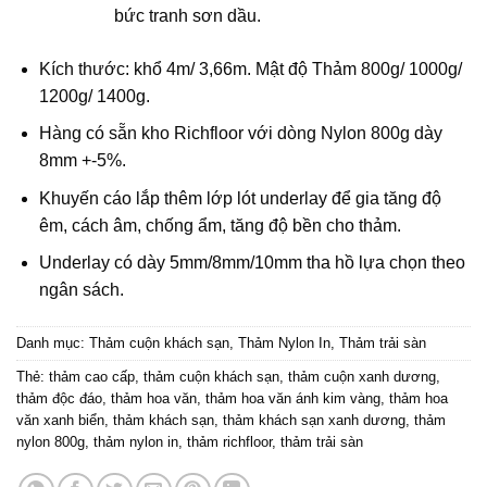
bức tranh sơn dầu.
Kích thước: khổ 4m/ 3,66m. Mật độ Thảm 800g/ 1000g/
1200g/ 1400g.
Hàng có sẵn kho Richfloor với dòng Nylon 800g dày
8mm +-5%.
Khuyến cáo lắp thêm lớp lót underlay để gia tăng độ
êm, cách âm, chống ẩm, tăng độ bền cho thảm.
Underlay có dày 5mm/8mm/10mm tha hồ lựa chọn theo
ngân sách.
Danh mục:
Thảm cuộn khách sạn
,
Thảm Nylon In
,
Thảm trải sàn
Thẻ:
thảm cao cấp
,
thảm cuộn khách sạn
,
thảm cuộn xanh dương
,
thảm độc đáo
,
thảm hoa văn
,
thảm hoa văn ánh kim vàng
,
thảm hoa
văn xanh biển
,
thảm khách sạn
,
thảm khách sạn xanh dương
,
thảm
nylon 800g
,
thảm nylon in
,
thảm richfloor
,
thảm trải sàn