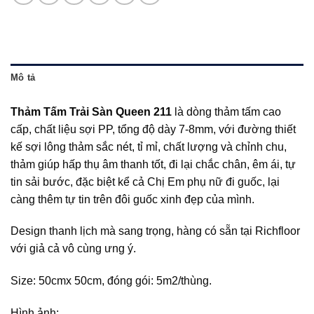
Mô tả
Thảm Tấm Trải Sàn Queen 211
là dòng thảm tấm cao
cấp, chất liệu sợi PP, tổng độ dày 7-8mm, với đường thiết
kế sợi lông thảm sắc nét, tỉ mỉ, chất lượng và chỉnh chu,
thảm giúp hấp thụ âm thanh tốt, đi lại chắc chân, êm ái, tự
tin sải bước, đặc biệt kể cả Chị Em phụ nữ đi guốc, lại
càng thêm tự tin trên đôi guốc xinh đẹp của mình.
Design thanh lịch mà sang trọng, hàng có sẵn tại Richfloor
với giả cả vô cùng ưng ý.
Size: 50cmx 50cm, đóng gói: 5m2/thùng.
Hình ảnh: