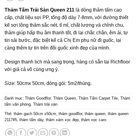
Thảm Tấm Trải Sàn Queen 211
là dòng thảm tấm cao
cấp, chất liệu sợi PP, tổng độ dày 7-8mm, với đường thiết
kế sợi lông thảm sắc nét, tỉ mỉ, chất lượng và chỉnh chu,
thảm giúp hấp thụ âm thanh tốt, đi lại chắc chân, êm ái, tự
tin sải bước, đặc biệt kể cả Chị Em phụ nữ đi guốc, lại
càng thêm tự tin trên đôi guốc xinh đẹp của mình.
Design thanh lịch mà sang trọng, hàng có sẵn tại Richfloor
với giả cả vô cùng ưng ý.
Size: 50cmx 50cm, đóng gói: 5m2/thùng.
Danh mục:
Thảm Goodflor
,
Thảm Queen
,
Thảm Tấm Carpet Tile
,
Thảm
tấm văn phòng
,
Thảm trải sàn
Thẻ:
thảm gạch 50cm x50cm
,
thảm goodflor
,
thảm queen
,
thảm queen
2117#5
,
thảm tấm dày
,
thảm xám xọc đẹp
,
thảm xọc caro