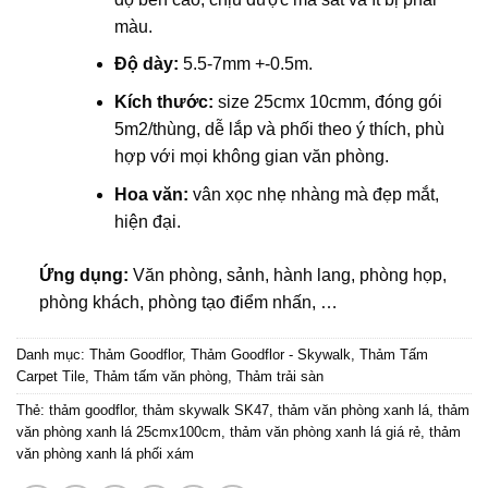
màu.
Độ dày:
5.5-7mm +-0.5m.
Kích thước:
size 25cmx 10cmm, đóng gói
5m2/thùng, dễ lắp và phối theo ý thích, phù
hợp với mọi không gian văn phòng.
Hoa văn:
vân xọc nhẹ nhàng mà đẹp mắt,
hiện đại.
Ứng dụng:
Văn phòng, sảnh, hành lang, phòng họp,
phòng khách, phòng tạo điểm nhấn, …
Danh mục:
Thảm Goodflor
,
Thảm Goodflor - Skywalk
,
Thảm Tấm
Carpet Tile
,
Thảm tấm văn phòng
,
Thảm trải sàn
Thẻ:
thảm goodflor
,
thảm skywalk SK47
,
thảm văn phòng xanh lá
,
thảm
văn phòng xanh lá 25cmx100cm
,
thảm văn phòng xanh lá giá rẻ
,
thảm
văn phòng xanh lá phối xám