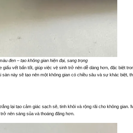
màu đen – tạo không gian hiện đại, sang trọng
iấu vết bẩn tốt, giúp việc vệ sinh trở nên dễ dàng hơn, đặc biệt tro
ại sàn này sẽ tạo nên một không gian có chiều sâu và sự khác biệt, th
ắng lại tạo cảm giác sạch sẽ, tinh khôi và rộng rãi cho không gian.
g trở nên sáng sủa và thoáng đãng hơn.