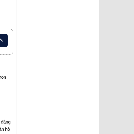
họn
à đẳng
ăn hộ