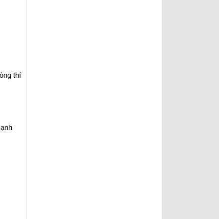
òng thí
mạnh