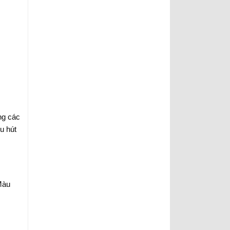
ng các
u hút
 Màu