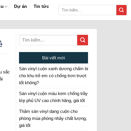
Su
Dự án
Tin tức
Tìm
kiếm:
ẻ
Bài viết mới
Sàn vinyl cuộn xanh dương chấm bi
u sắc
cho khu trẻ em có chống trơn trượt
ải
tốt không?
Sàn vinyl cuộn màu kem chống trầy
lớp phủ UV cao chính hãng, giá tốt
Thảm sàn vinyl dạng cuộn cho
phòng múa phòng nhảy chất lượng,
giá tốt