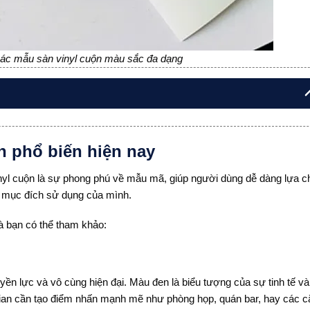
ác mẫu sàn vinyl cuộn màu sắc đa dạng
n phổ biến hiện nay
nyl cuộn là sự phong phú về mẫu mã, giúp người dùng dễ dàng lựa c
à mục đích sử dụng của mình.
à bạn có thể tham khảo:
n lực và vô cùng hiện đại. Màu đen là biểu tượng của sự tinh tế v
ian cần tạo điểm nhấn mạnh mẽ như phòng họp, quán bar, hay các c