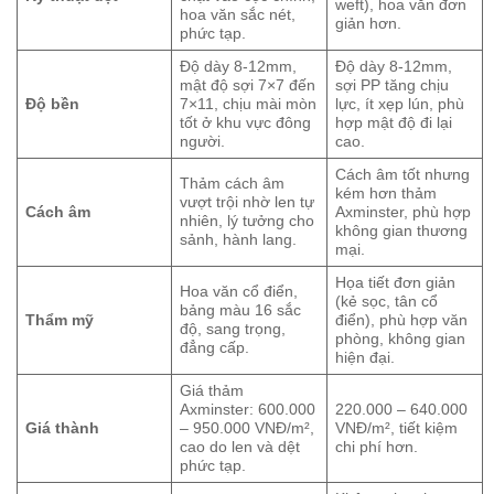
weft), hoa văn đơn
hoa văn sắc nét,
giản hơn.
phức tạp.
Độ dày 8-12mm,
Độ dày 8-12mm,
mật độ sợi 7×7 đến
sợi PP tăng chịu
Độ bền
7×11, chịu mài mòn
lực, ít xẹp lún, phù
tốt ở khu vực đông
hợp mật độ đi lại
người.
cao.
Cách âm tốt nhưng
Thảm cách âm
kém hơn thảm
vượt trội nhờ len tự
Cách âm
Axminster, phù hợp
nhiên, lý tưởng cho
không gian thương
sảnh, hành lang.
mại.
Họa tiết đơn giản
Hoa văn cổ điển,
(kẻ sọc, tân cổ
bảng màu 16 sắc
Thẩm mỹ
điển), phù hợp văn
độ, sang trọng,
phòng, không gian
đẳng cấp.
hiện đại.
Giá thảm
Axminster: 600.000
220.000 – 640.000
Giá thành
– 950.000 VNĐ/m²,
VNĐ/m², tiết kiệm
cao do len và dệt
chi phí hơn.
phức tạp.