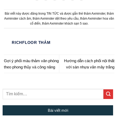
Bài viết này được đăng trong
TIN TỨC
và được gắn thẻ
thảm Axminster
,
thảm
Axminster cách âm
,
thảm Axminster dệt theo yêu cầu
,
thảm Axminster hoa văn
cổ điển
,
thảm Axminster khách sạn 5 sao
.
RICHFLOOR THẢM
Gợi ý phối màu thảm văn phòng
Hướng dẫn cách phối nội thất
theo phong thủy và công năng
với sàn nhựa vân mây trắng
Bài viết mới