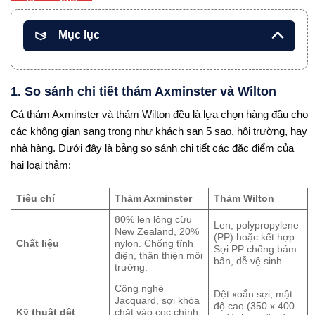
Mục lục
1. So sánh chi tiết thảm Axminster và Wilton
Cả thảm Axminster và thảm Wilton đều là lựa chọn hàng đầu cho
các không gian sang trọng như khách sạn 5 sao, hội trường, hay
nhà hàng. Dưới đây là bảng so sánh chi tiết các đặc điểm của
hai loại thảm:
Tiêu chí
Thảm Axminster
Thảm Wilton
80% len lông cừu
Len, polypropylene
New Zealand, 20%
(PP) hoặc kết hợp.
Chất liệu
nylon. Chống tĩnh
Sợi PP chống bám
điện, thân thiện môi
bẩn, dễ vệ sinh.
trường.
Công nghệ
Dệt xoắn sợi, mật
Jacquard, sợi khóa
độ cao (350 x 400
Kỹ thuật dệt
chặt vào cọc chính,