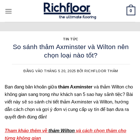
Bỏ
0
qua
nội
dung
TIN TỨC
So sánh thảm Axminster và Wilton nên
chọn loại nào tốt?
ĐĂNG VÀO
THÁNG 5 20, 2025
BỞI
RICHFLOOR THẢM
Bạn đang băn khoăn giữa
thảm Axminster
và thảm Wilton cho
không gian sang trọng như khách sạn 5 sao hay sảnh tiệc? Bài
viết này sẽ so sánh chi tiết thảm Axminster và Wilton, hướng
dẫn cách chọn và gợi ý đơn vị cung cấp uy tín để bạn đưa ra
quyết định đúng đắn!
Tham khảo thêm về
thảm Wilton
và cách chọn thảm cho
từng không gian