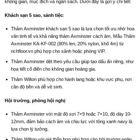
không gian, mục đích và ngân sách. Dưới đây là gợi ý chi tiết:
Khách sạn 5 sao, sảnh tiệc
:
Thảm Axminster khách sạn 5 sao là lựa chọn tối ưu nhờ hoa
văn tinh tế và khả năng thảm Axminster cách âm. Mẫu Thảm
Axminster KA-KF-002 (80% len, 20% nylon, khổ 4m) từ
richfloor.vn phù hợp cho sảnh hoặc phòng VIP.
Thảm Axminster dệt theo yêu cầu giúp tạo dấu ấn riêng, như
họa tiết cổ điển cho không gian hoàng gia.
Thảm Wilton phù hợp cho hành lang hoặc khu vực phụ, nơi
cần độ bền và dễ vệ sinh.
Hội trường, phòng hội nghị
:
Thảm Axminster với mật độ sợi 7×9 hoặc 7×10, độ dày 10-
12mm, đảm bảo cách âm và chịu lực với tông xanh navy là
lựa chọn lý tưởng.
Thảm Wilton với giá thấp hơn phù hợp cho hội trường ngân