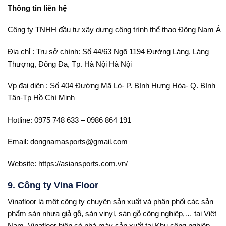
Thông tin liên hệ
Công ty TNHH đầu tư xây dựng công trình thể thao Đông Nam Á
Địa chỉ : Trụ sở chính: Số 44/63 Ngõ 1194 Đường Láng, Láng
Thượng, Đống Đa, Tp. Hà Nội Hà Nội
Vp đại diện : Số 404 Đường Mã Lò- P. Bình Hưng Hòa- Q. Bình
Tân-Tp Hồ Chí Minh
Hotline: 0975 748 633 – 0986 864 191
Email: dongnamasports@gmail.com
Website: https://asiansports.com.vn/
9. Công ty Vina Floor
Vinafloor là một công ty chuyên sản xuất và phân phối các sản
phẩm sàn nhựa giả gỗ, sàn vinyl, sàn gỗ công nghiệp,… tại Việt
Nam. Vinafloor hiện có nhà máy sản xuất tại Khu công nghiệp