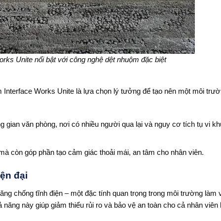
rks Unite nổi bật với công nghệ dệt nhuộm đặc biệt
 Interface Works Unite là lựa chọn lý tưởng để tạo nên một môi trư
g gian văn phòng, nơi có nhiều người qua lại và nguy cơ tích tụ vi k
à còn góp phần tạo cảm giác thoải mái, an tâm cho nhân viên.
iện đại
ng chống tĩnh điện – một đặc tính quan trọng trong môi trường làm 
hả năng này giúp giảm thiểu rủi ro và bảo vệ an toàn cho cả nhân viên 