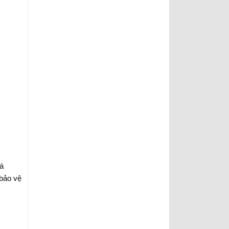
uá
bảo vệ