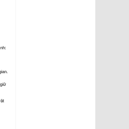
ình:
gian.
 giữ
ật