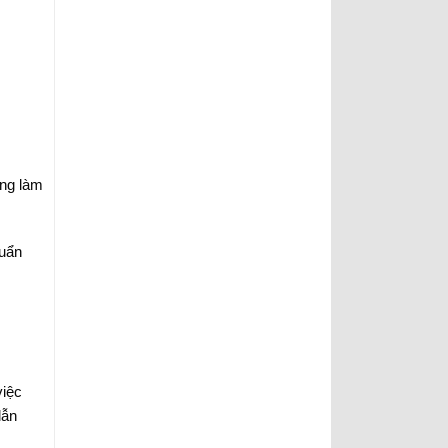
ờng làm
huẩn
việc
lẫn