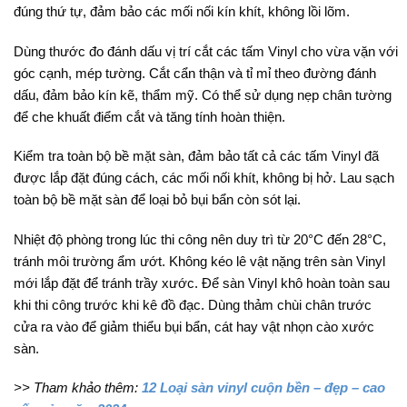
đúng thứ tự, đảm bảo các mối nối kín khít, không lồi lõm.
Dùng thước đo đánh dấu vị trí cắt các tấm Vinyl cho vừa vặn với
góc cạnh, mép tường. Cắt cẩn thận và tỉ mỉ theo đường đánh
dấu, đảm bảo kín kẽ, thẩm mỹ. Có thể sử dụng nẹp chân tường
để che khuất điểm cắt và tăng tính hoàn thiện.
Kiểm tra toàn bộ bề mặt sàn, đảm bảo tất cả các tấm Vinyl đã
được lắp đặt đúng cách, các mối nối khít, không bị hở. Lau sạch
toàn bộ bề mặt sàn để loại bỏ bụi bẩn còn sót lại.
Nhiệt độ phòng trong lúc thi công nên duy trì từ 20°C đến 28°C,
tránh môi trường ẩm ướt. Không kéo lê vật nặng trên sàn Vinyl
mới lắp đặt để tránh trầy xước. Để sàn Vinyl khô hoàn toàn sau
khi thi công trước khi kê đồ đạc. Dùng thảm chùi chân trước
cửa ra vào để giảm thiểu bụi bẩn, cát hay vật nhọn cào xước
sàn.
>> Tham khảo thêm:
12 Loại sàn vinyl cuộn bền – đẹp – cao