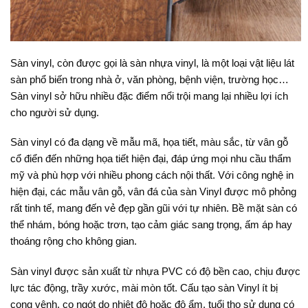
Sàn vinyl, còn được gọi là sàn nhựa vinyl, là một loại vật liệu lát
sàn phổ biến trong nhà ở, văn phòng, bệnh viện, trường học…
Sàn vinyl sở hữu nhiều đặc điểm nổi trội mang lại nhiều lợi ích
cho người sử dụng.
Sàn vinyl có đa dạng về mẫu mã, họa tiết, màu sắc, từ vân gỗ
cổ điển đến những họa tiết hiện đại, đáp ứng mọi nhu cầu thẩm
mỹ và phù hợp với nhiều phong cách nội thất. Với công nghệ in
hiện đại, các mẫu vân gỗ, vân đá của sàn Vinyl được mô phỏng
rất tinh tế, mang đến vẻ đẹp gần gũi với tự nhiên. Bề mặt sàn có
thể nhám, bóng hoặc trơn, tạo cảm giác sang trọng, ấm áp hay
thoáng rộng cho không gian.
Sàn vinyl được sản xuất từ nhựa PVC có độ bền cao, chịu được
lực tác động, trầy xước, mài mòn tốt. Cấu tạo sàn Vinyl ít bị
cong vênh, co ngót do nhiệt độ hoặc độ ẩm, tuổi thọ sử dụng có