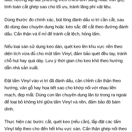
tính toán cắt ghép sao cho tối ưu, tránh lãng phí vật liệu.
Dùng thước đo chính xác, bút lông đánh dấu vị trí cần cắt, sau
đó dùng dao chuyên dụng hoặc kéo sắc để cắt theo đường đánh
dấu. Cẩn thận và tỉ mỉ để tránh cắt lệch, hỏng tấm.
Nếu loại sàn sử dụng keo dán, quét keo lên khu vực nền theo
diện tích vừa đủ cho một tấm Vinyl, đảm bảo quét đều tay, tránh
chỗ hụt hay quá dày. Lưu ý thời gian cho keo khô theo hướng
dẫn nhà sản xuất.
Đặt tấm Vinyl vào vị trí đã đánh dấu, căn chỉnh cẩn thận theo
hướng, vân gỗ hay họa tiết sao cho khớp nối với nhau liền
mạch, đẹp mắt. Dùng con lăn chuyên dụng lăn từ trong ra ngoài
để loại bỏ không khí giữa tấm Vinyl và nền, đảm bảo độ bám
dính.
Thực hiện các bước cắt, quét keo (nếu cần), lắp đặt các tấm
Vinyl tiếp theo cho đến hết khu vực sàn. Cẩn thận ghép nối theo