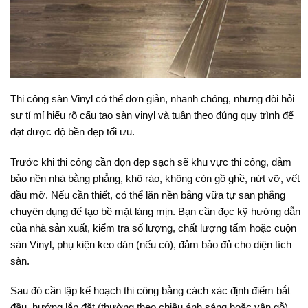
Thi công sàn Vinyl có thể đơn giản, nhanh chóng, nhưng đòi hỏi
sự tỉ mỉ hiểu rõ cấu tạo sàn vinyl và tuân theo đúng quy trình để
đạt được độ bền đẹp tối ưu.
Trước khi thi công cần dọn dẹp sạch sẽ khu vực thi công, đảm
bảo nền nhà bằng phẳng, khô ráo, không còn gồ ghề, nứt vỡ, vết
dầu mỡ. Nếu cần thiết, có thể lăn nền bằng vữa tự san phẳng
chuyên dụng để tạo bề mặt láng mịn. Bạn cần đọc kỹ hướng dẫn
của nhà sản xuất, kiểm tra số lượng, chất lượng tấm hoặc cuộn
sàn Vinyl, phụ kiện keo dán (nếu có), đảm bảo đủ cho diện tích
sàn.
Sau đó cần lập kế hoạch thi công bằng cách xác định điểm bắt
đầu, hướng lắp đặt (thường theo chiều ánh sáng hoặc vân gỗ),