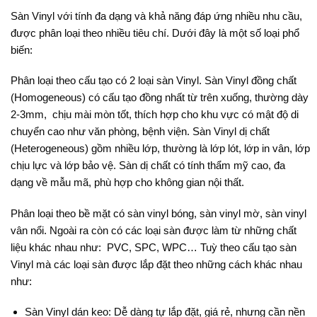
Sàn Vinyl với tính đa dạng và khả năng đáp ứng nhiều nhu cầu,
được phân loại theo nhiều tiêu chí. Dưới đây là một số loại phổ
biến:
Phân loại theo cấu tạo có 2 loại sàn Vinyl. Sàn Vinyl đồng chất
(Homogeneous) có cấu tạo đồng nhất từ trên xuống, thường dày
2-3mm, chịu mài mòn tốt, thích hợp cho khu vực có mật độ di
chuyển cao như văn phòng, bệnh viện. Sàn Vinyl dị chất
(Heterogeneous) gồm nhiều lớp, thường là lớp lót, lớp in vân, lớp
chịu lực và lớp bảo vệ. Sàn dị chất có tính thẩm mỹ cao, đa
dạng về mẫu mã, phù hợp cho không gian nội thất.
Phân loại theo bề mặt có sàn vinyl bóng, sàn vinyl mờ, sàn vinyl
vân nổi. Ngoài ra còn có các loại sàn được làm từ những chất
liệu khác nhau như: PVC, SPC, WPC… Tuỳ theo cấu tạo sàn
Vinyl mà các loại sàn được lắp đặt theo những cách khác nhau
như:
Sàn Vinyl dán keo: Dễ dàng tự lắp đặt, giá rẻ, nhưng cần nền