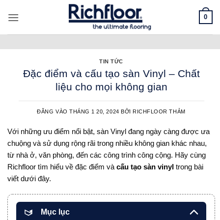
Bỏ
0
qua
nội
dung
TIN TỨC
Đặc điểm và cấu tạo sàn Vinyl – Chất
liệu cho mọi không gian
ĐĂNG VÀO
THÁNG 1 20, 2024
BỞI
RICHFLOOR THẢM
Với những ưu điểm nổi bật, sàn Vinyl đang ngày càng được ưa
chuộng và sử dụng rộng rãi trong nhiều không gian khác nhau,
từ nhà ở, văn phòng, đến các công trình công cộng. Hãy cùng
Richfloor tìm hiểu về đặc điểm và
cấu tạo sàn vinyl
trong bài
viết dưới đây.
Mục lục