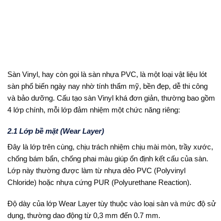
Sàn Vinyl, hay còn gọi là sàn nhựa PVC, là một loại vật liệu lót
sàn phổ biến ngày nay nhờ tính thẩm mỹ, bền đẹp, dễ thi công
và bảo dưỡng. Cấu tạo sàn Vinyl khá đơn giản, thường bao gồm
4 lớp chính, mỗi lớp đảm nhiệm một chức năng riêng:
2.1 Lớp bề mặt (Wear Layer)
Đây là lớp trên cùng, chịu trách nhiệm chịu mài mòn, trầy xước,
chống bám bẩn, chống phai màu giúp ổn định kết cấu của sàn.
Lớp này thường được làm từ nhựa dẻo PVC (Polyvinyl
Chloride) hoặc nhựa cứng PUR (Polyurethane Reaction).
Độ dày của lớp Wear Layer tùy thuộc vào loại sàn và mức độ sử
dụng, thường dao động từ 0,3 mm đến 0.7 mm.