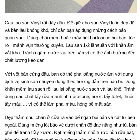
Cấu tạo sàn Vinyl rất dày dặn. Để giữ cho sàn Vinyl luôn đẹp đẽ
và bền lâu không khó, chỉ cần bạn áp dụng những cách bảo
quản sau. Dùng chổi mềm hoặc máy hút bụi loại bỏ bụi bẩn, tóc
rơi, mảnh vụn thường xuyên. Lau sàn 1-2 lần/tuần với khăn ẩm
vắt khô. Tránh ngâm nước lâu trên sàn vì có thể ảnh hưởng đến
chất lượng keo dán.
Với vết bẩn cứng đầu, bạn có thể pha loãng nước ấm với dung
dịch vệ sinh sàn chuyên dụng theo hướng dẫn trên bao bì. Dùng
khăn mềm lau sạch rồi lau lại bằng nước sạch và lau khô. Tránh
dùng các chất tẩy rửa mạnh như acetone, nước tẩy toilet, thuốc
tẩy màu,… vì có thể làm phai màu, hỏng bề mặt sàn.
Dẹp thảm chùi chân ở cửa ra vào để ngăn bụi bẩn và cát từ bên
ngoài. Dùng miếng lót bảo vệ dưới chân đồ đạc nặng như tủ, bàn
ghế để tránh trầy xước. Đặt miếng thảm nhỏ trước bồn rửa bát,
bồn rửa mặt để hạn chế nước đọng trên sàn. Ngay lập tức lau