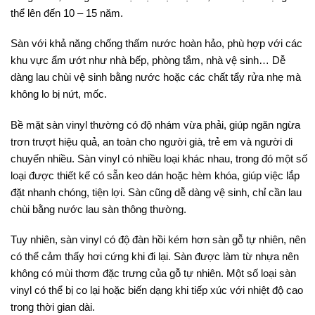
thể lên đến 10 – 15 năm.
Sàn với khả năng chống thấm nước hoàn hảo, phù hợp với các
khu vực ẩm ướt như nhà bếp, phòng tắm, nhà vệ sinh… Dễ
dàng lau chùi vệ sinh bằng nước hoặc các chất tẩy rửa nhẹ mà
không lo bị nứt, mốc.
Bề mặt sàn vinyl thường có độ nhám vừa phải, giúp ngăn ngừa
trơn trượt hiệu quả, an toàn cho người già, trẻ em và người di
chuyển nhiều. Sàn vinyl có nhiều loại khác nhau, trong đó một số
loại được thiết kế có sẵn keo dán hoặc hèm khóa, giúp việc lắp
đặt nhanh chóng, tiện lợi. Sàn cũng dễ dàng vệ sinh, chỉ cần lau
chùi bằng nước lau sàn thông thường.
Tuy nhiên, sàn vinyl có độ đàn hồi kém hơn sàn gỗ tự nhiên, nên
có thể cảm thấy hơi cứng khi đi lại. Sàn được làm từ nhựa nên
không có mùi thơm đặc trưng của gỗ tự nhiên. Một số loại sàn
vinyl có thể bị co lại hoặc biến dạng khi tiếp xúc với nhiệt độ cao
trong thời gian dài.